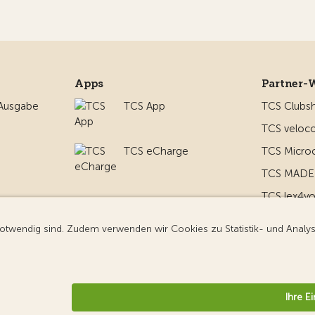
Apps
Partner-
 Ausgabe
TCS App
TCS Clubs
TCS veloco
TCS eCharge
TCS Micro
TCS MADE 
TCS lex4y
nd um
TCS MyMe
g
nformationen
Datenschutz
Cookie-Einstellungen