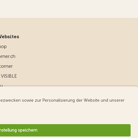
Websites
hop
rner.ch
corner
VISIBLE
ou
d
v3.56 / Production publish 1