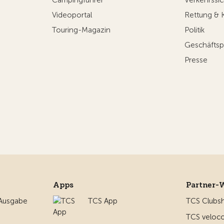
Campingführer
Verkehrssic
Videoportal
Rettung & 
Touring-Magazin
Politik
Geschäftsp
Presse
Apps
Partner-
 Ausgabe
TCS App
TCS Clubs
TCS veloco