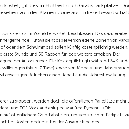
kostet, gibt es in Huttwil noch Gratisparkplätze. D
bgesehen von der Blauen Zone auch diese bewirtschaft
ch klarer als im Vorfeld erwartet, beschlossen. Das dazu erarbe
hnergemeinde Huttwil sieht dabei verschiedene Zonen vor. Parkp
dhof oder dem Schwimmbad sollen künftig kostenpflichtig werden.
ie erste Stunde und 50 Rappen für jede weitere erhoben. Der
erlegung der Autonummer. Die Kostenpflicht gilt während 24 Stund
willigungen (bis zu 7 Tage) sowie von Monats- und Jahreskarte
il ansässigen Betrieben einen Rabatt auf die Jahresbewilligung
erer zu stoppen, werden doch die öffentlichen Parkplätze mehr 
nderat und TCS-Vorstandsmitglied Manfred Eymann: «Die
en auf öffentlichem Grund abstellen, um sich so einen Parkplatz z
rsachten Kosten decken». Bei der Ausarbeitung des