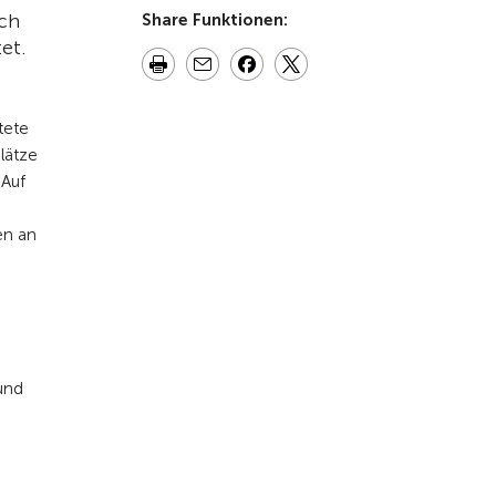
och
Share Funktionen:
et.
itete
lätze
 Auf
en an
n
und
u