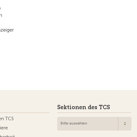
m
n
nzeiger
Sektionen des TCS
en TCS
Bitte auswählen
iere