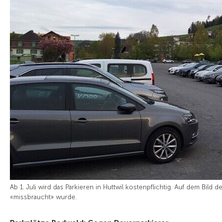
Ab 1. Juli wird das Parkieren in Huttwil kostenpflichtig. Auf dem Bild d
«missbraucht» wurde.