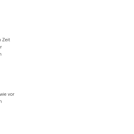
 Zeit
r
h
wie vor
n