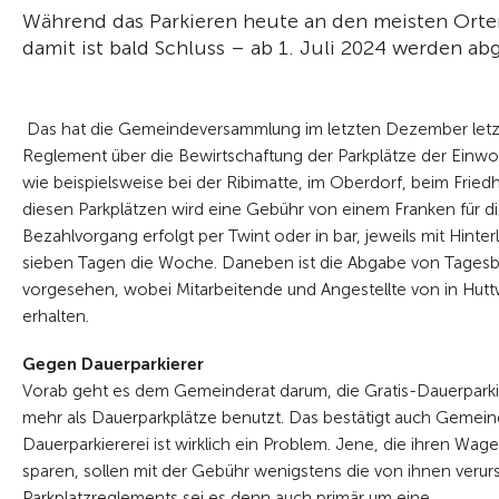
Während das Parkieren heute an den meisten Orten 
damit ist bald Schluss – ab 1. Juli 2024 werden a
Das hat die Gemeindeversammlung im letzten Dezember letztli
Reglement über die Bewirtschaftung der Parkplätze der Einwo
wie beispielsweise bei der Ribimatte, im Oberdorf, beim Frie
diesen Parkplätzen wird eine Gebühr von einem Franken für d
Bezahlvorgang erfolgt per Twint oder in bar, jeweils mit Hint
sieben Tagen die Woche. Daneben ist die Abgabe von Tagesbe
vorgesehen, wobei Mitarbeitende und Angestellte von in Huttw
erhalten.
Gegen Dauerparkierer
Vorab geht es dem Gemeinderat darum, die Gratis-Dauerparki
mehr als Dauerparkplätze benutzt. Das bestätigt auch Gemei
Dauerparkiererei ist wirklich ein Problem. Jene, die ihren Wag
sparen, sollen mit der Gebühr wenigstens die von ihnen veru
Parkplatzreglements sei es denn auch primär um eine