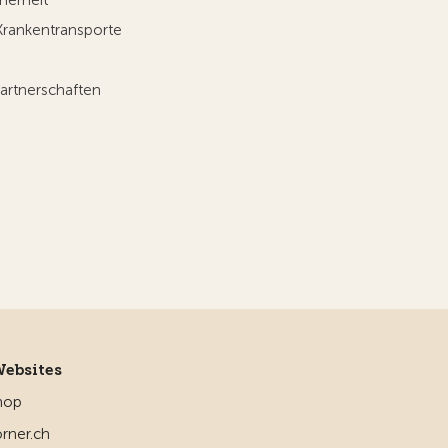
herheit
Krankentransporte
artnerschaften
Websites
hop
rner.ch