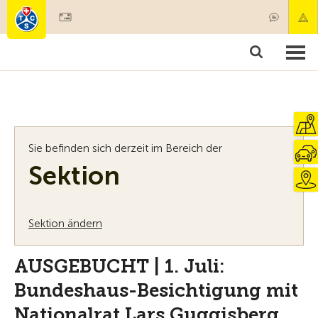
Mitglied werden
Mitgliedschaft & Leistungen
Produkte
Kurse & Fahrzeugchecks
Camping & Reisen
Test, Sicherheit & Gesundheit
Sie befinden sich derzeit im Bereich der
Sektion
Sektion ändern
AUSGEBUCHT | 1. Juli:
Bundeshaus-Besichtigung mit
Nationalrat Lars Guggisberg