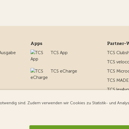
Apps
Partner-
 Ausgabe
TCS App
TCS Clubs
TCS veloco
TCS eCharge
TCS Micro
TCS MADE 
TCS lex4y
nd um
TCS MyMe
g