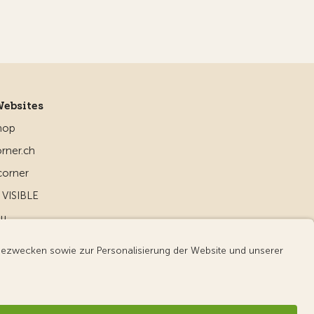
Websites
hop
rner.ch
corner
VISIBLE
ou
d