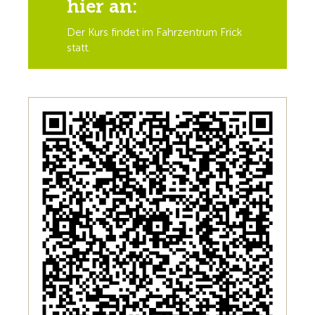
hier an:
Der Kurs findet im Fahrzentrum Frick
statt.