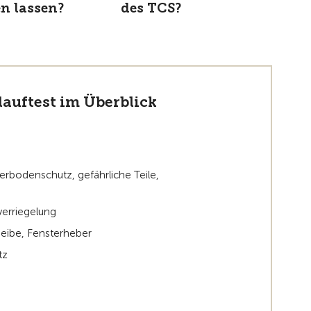
en lassen?
des TCS?
auftest im Überblick
terbodenschutz, gefährliche Teile,
verriegelung
heibe, Fensterheber
tz