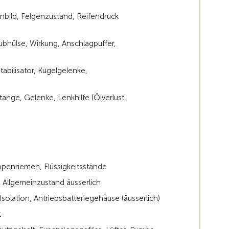
enbild, Felgenzustand, Reifendruck
aubhülse, Wirkung, Anschlagpuffer,
tabilisator, Kugelgelenke,
ange, Gelenke, Lenkhilfe (Ölverlust,
ppenriemen, Flüssigkeitsstände
 Allgemeinzustand äusserlich
solation, Antriebsbatteriegehäuse (äusserlich)
t