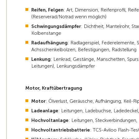
Reifen, Felgen
:
Art, Dimension, Reifenprofil, Reif
(Reserverad/Notrad wenn möglich)
Schwingungsdämpfer
: Dichtheit, Mantelrohr, St
Kolbenstange
Radaufhängung
: Radlagerspiel, Federelemente, S
Achsschenkelbolzen, Befestigungen, Radstellung
Lenkung
: Lenkrad, Gestänge, Manschetten, Spurst
Leitungen), Lenkungsdämpfer
Motor, Kraftübertragung
Motor
: Ölverlust, Geräusche, Aufhängung, Keil-Ri
Ladeanlage
: Leitungen, Ladebuchse, Ladedeckel,
Hochvoltanlage
: Leitungen, Steckverbindungen, I
Hochvoltantriebsbatterie
: TCS-Aviloo Flash-Tes