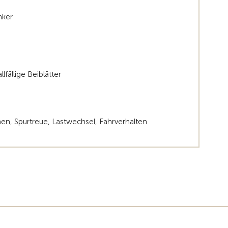
nker
fällige Beiblätter
nen, Spurtreue, Lastwechsel, Fahrverhalten