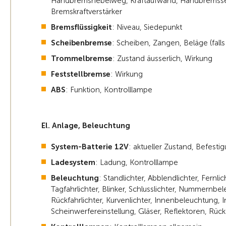
Handbremshebelweg, Kraftaufwand, Handbremsseil
Bremskraftverstärker
Bremsflüssigkeit
: Niveau, Siedepunkt
Scheibenbremse
: Scheiben, Zangen, Beläge (fall
Trommelbremse
: Zustand äusserlich, Wirkung
Feststellbremse
: Wirkung
ABS
: Funktion, Kontrolllampe
El. Anlage, Beleuchtung
System-Batterie 12V
: aktueller Zustand, Befestig
Ladesystem
: Ladung, Kontrolllampe
Beleuchtung
: Standlichter, Abblendlichter, Fernlic
Tagfahrlichter, Blinker, Schlusslichter, Nummernbel
Rückfahrlichter, Kurvenlichter, Innenbeleuchtung,
Scheinwerfereinstellung, Gläser, Reflektoren, Rück