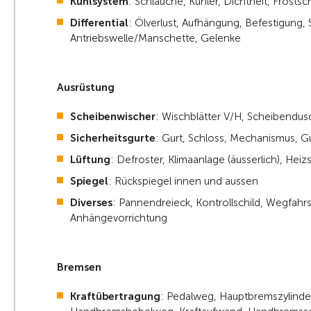
Kühlsystem
: Schläuche, Kühler, Dichtheit, Frosts
Differential
: Ölverlust, Aufhängung, Befestigung, 
Antriebswelle/Manschette, Gelenke
Ausrüstung
Scheibenwischer
: Wischblätter V/H, Scheibendu
Sicherheitsgurte
: Gurt, Schloss, Mechanismus, Gu
Lüftung
: Defroster, Klimaanlage (äusserlich), Hei
Spiegel
: Rückspiegel innen und aussen
Diverses
: Pannendreieck, Kontrollschild, Wegfahr
Anhängevorrichtung
Bremsen
Kraftübertragung
: Pedalweg, Hauptbremszylinder