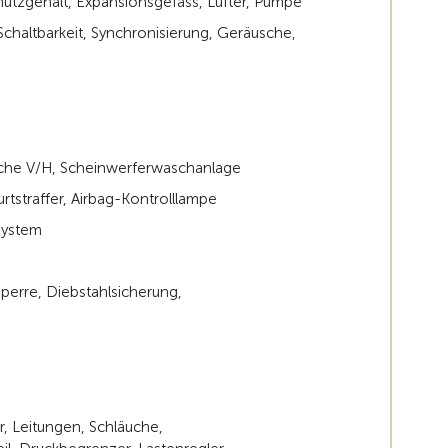
chutzgehalt, Expansionsgefäss, Lüfter, Pumpe
Schaltbarkeit, Synchronisierung, Geräusche,
sche V/H, Scheinwerferwaschanlage
rtstraffer, Airbag-Kontrolllampe
zsystem
sperre, Diebstahlsicherung,
, Leitungen, Schläuche,