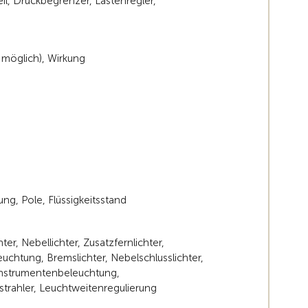
, Druckbegrenzer, Lastenregler,
s möglich), Wirkung
ung, Pole, Flüssigkeitsstand
hter, Nebellichter, Zusatzfernlichter,
euchtung, Bremslichter, Nebelschlusslichter,
 Instrumentenbeleuchtung,
strahler, Leuchtweitenregulierung