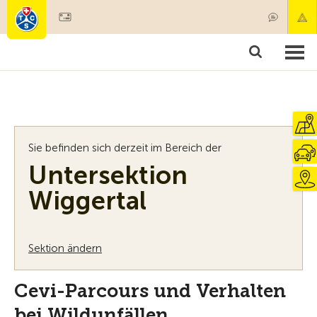
Mitglied werden
Mitgliedschaft & Leistungen
Produkte
Kurse & Fahrzeugchecks
Camping & Reisen
Test, Sicherheit & Gesundheit
Sie befinden sich derzeit im Bereich der
Untersektion
Wiggertal
Sektion ändern
Cevi-Parcours und Verhalten
bei Wildunfällen