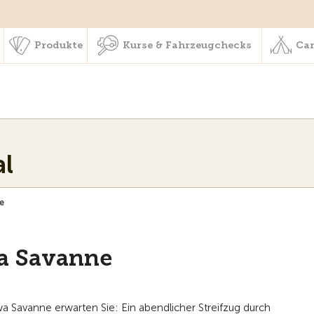
schaft & Leistungen
Produkte
Kurse & Fahrzeugchecks
Produkte
Kurse & Fahrzeugchecks
Cam
al
e
wa Savanne
 Savanne erwarten Sie: Ein abendlicher Streifzug durch