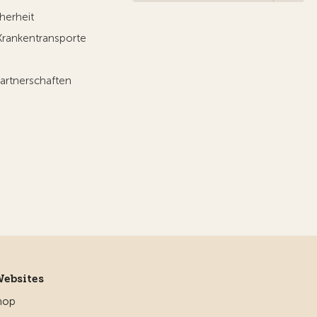
herheit
Krankentransporte
artnerschaften
Websites
hop