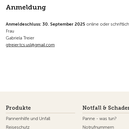
Anmeldung
Anmeldeschluss: 30. September 2025
online oder schriftlic
Frau
Gabriela Treier
gtr
r
tcs
sl
gm
l
c
m
Produkte
Notfall & Schade
Pannenhilfe und Unfall
Panne - was tun?
Reiseschutz
Notrufnummern