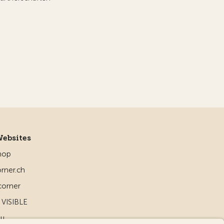
Websites
hop
rner.ch
corner
VISIBLE
ou