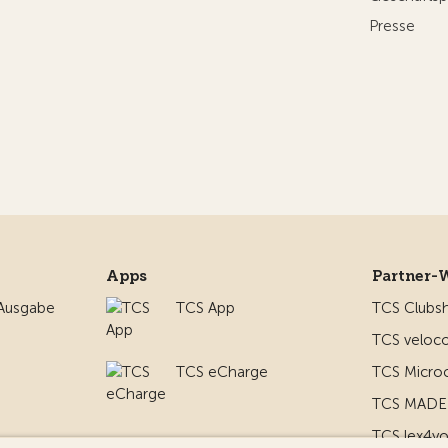
Presse
Apps
Partner-
 Ausgabe
TCS App
TCS Clubs
TCS veloco
TCS eCharge
TCS Micro
TCS MADE 
TCS lex4y