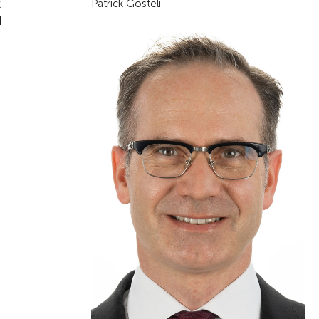
k
Patrick Gosteli
d