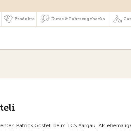
schaft & Leistungen
Produkte
Kurse & Fahrzeugchecks
Produkte
Kurse & Fahrzeugchecks
Cam
teli
enten Patrick Gosteli beim TCS Aargau. Als ehemalig