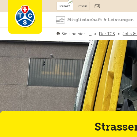
Mitglied werden
Mitglied
Privat
Firmen
Mitgliedschaft & Leistungen
Sie sind hier:
…
»
Der TCS
»
Jobs & 
Strass