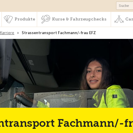
schaft & Leistungen
Produkte
Kurse & Fahrzeugchecks
Produkte
Kurse & Fahrzeugchecks
Cam
Karriere
»
Strassentransport Fachmann/-frau EFZ
entransport Fachmann/-f