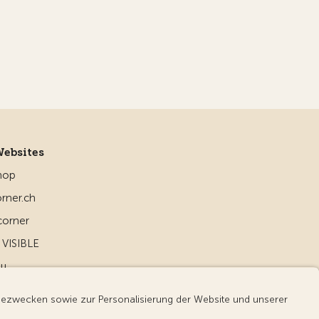
Websites
hop
rner.ch
corner
VISIBLE
ou
d