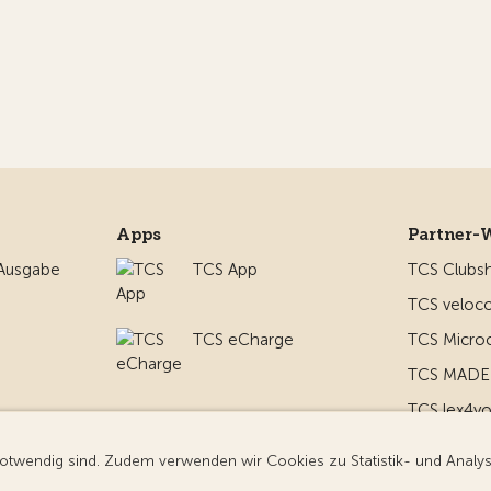
Apps
Partner-
 Ausgabe
TCS App
TCS Clubs
TCS veloco
TCS eCharge
TCS Micro
TCS MADE 
TCS lex4y
nd um
TCS MyMe
g