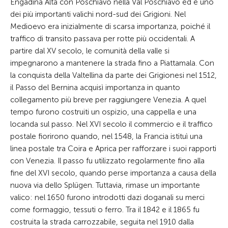
Engadina Alta con Poschiavo nella Val Poschiavo ed è uno
dei più importanti valichi nord-sud dei Grigioni. Nel
Medioevo era inizialmente di scarsa importanza, poiché il
traffico di transito passava per rotte più occidentali. A
partire dal XV secolo, le comunità della valle si
impegnarono a mantenere la strada fino a Piattamala. Con
la conquista della Valtellina da parte dei Grigionesi nel 1512,
il Passo del Bernina acquisì importanza in quanto
collegamento più breve per raggiungere Venezia. A quel
tempo furono costruiti un ospizio, una cappella e una
locanda sul passo. Nel XVI secolo il commercio e il traffico
postale fiorirono quando, nel 1548, la Francia istituì una
linea postale tra Coira e Aprica per rafforzare i suoi rapporti
con Venezia. Il passo fu utilizzato regolarmente fino alla
fine del XVI secolo, quando perse importanza a causa della
nuova via dello Splügen. Tuttavia, rimase un importante
valico: nel 1650 furono introdotti dazi doganali su merci
come formaggio, tessuti o ferro. Tra il 1842 e il 1865 fu
costruita la strada carrozzabile, seguita nel 1910 dalla