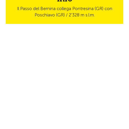
Il Passo del Bernina collega Pontresina (GR) con
Poschiavo (GR) / 2'328 m s.l.m.