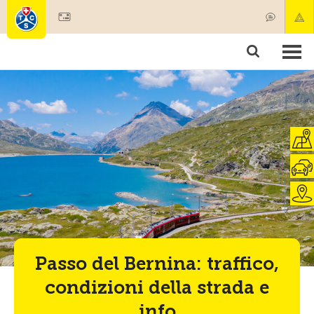
Diventare socio
Societariato & prestazioni
Prodotti
Corsi & controlli veicoli
Camping & viaggi
Test, sicurezza & salute
Passo del Bernina: traffico,
condizioni della strada e
info