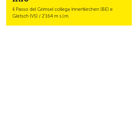
Il Passo del Grimsel collega Innertkirchen (BE) e
Gletsch (VS) / 2'164 m s.l.m.