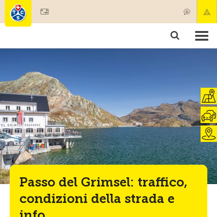
Diventare socio
Societariato & prestazioni
Prodotti
Corsi & controlli veicoli
Camping & viaggi
Test, sicurezza & salute
Passo del Grimsel: traffico,
condizioni della strada e
info