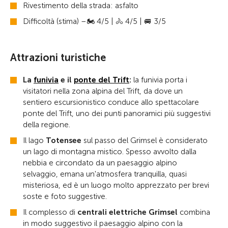
Rivestimento della strada: asfalto
Difficoltà (stima) –🏍️ 4/5 | 🚴 4/5 | 🚐 3/5
Attrazioni turistiche
La
funivia
e il
ponte del Trift
:
la funivia porta i
visitatori nella zona alpina del Trift, da dove un
sentiero escursionistico conduce allo spettacolare
ponte del Trift, uno dei punti panoramici più suggestivi
della regione.
Il lago
Totensee
sul passo del Grimsel è considerato
un lago di montagna mistico. Spesso avvolto dalla
nebbia e circondato da un paesaggio alpino
selvaggio, emana un'atmosfera tranquilla, quasi
misteriosa, ed è un luogo molto apprezzato per brevi
soste e foto suggestive.
Il complesso di
centrali elettriche Grimsel
combina
in modo suggestivo il paesaggio alpino con la