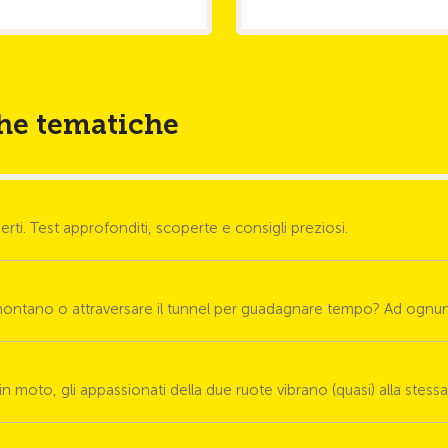
iche tematiche
erti. Test approfonditi, scoperte e consigli preziosi.
 montano o attraversare il tunnel per guadagnare tempo? Ad ognuno 
o in moto, gli appassionati della due ruote vibrano (quasi) alla stess