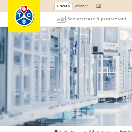
Diventare socio
Privato
Aziende
Societariato & prestazioni
Siete qui:
…
»
Pubblicazioni
»
Rivist