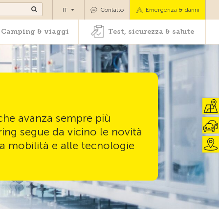
oli
Camping & viaggi
Test, sicurezza & salute
IT
Contatto
Emergenza & danni
Camping & viaggi
Test, sicurezza & salute
che avanza sempre più
ing segue da vicino le novità
a mobilità e alle tecnologie