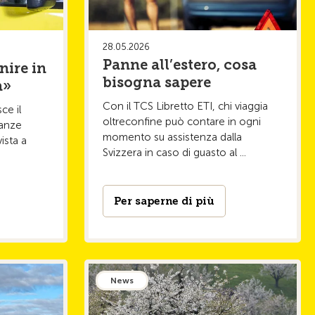
28.05.2026
Panne all’estero, cosa
nire in
bisogna sapere
a»
Con il TCS Libretto ETI, chi viaggia
ce il
oltreconfine può contare in ogni
lanze
momento su assistenza dalla
vista a
Svizzera in caso di guasto al ...
Per saperne di più
News