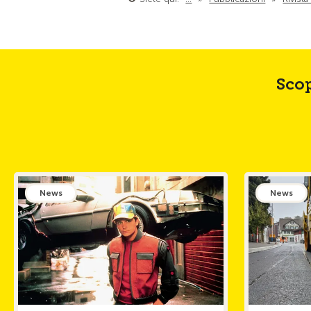
Scop
News
News