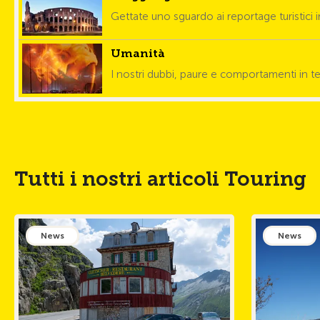
Gettate uno sguardo ai reportage turistici 
Umanità
I nostri dubbi, paure e comportamenti in t
Tutti i nostri articoli Touring
News
News