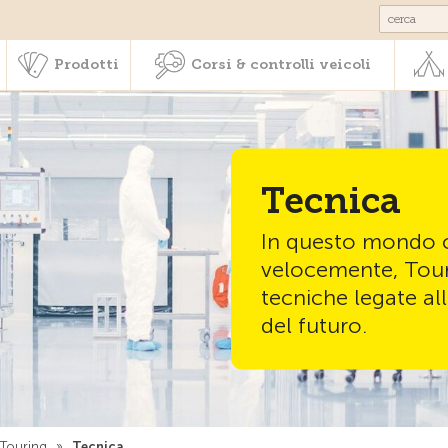
Societariato & prestazioni
Prodotti
Corsi & controlli veic
Prodotti
Corsi & controlli veicoli
Tecnica
In questo mondo 
velocemente, Tour
tecniche legate all
del futuro.
a Touring
»
Tecnica