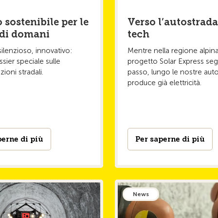
 sostenibile per le
Verso l’autostrad
 di domani
tech
 silenzioso, innovativo:
Mentre nella regione alpina 
sier speciale sulle
progetto Solar Express segn
ioni stradali.
passo, lungo le nostre auto
produce già elettricità.
perne di più
Per saperne di più
News