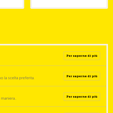
Per saperne di più
Per saperne di più
Per saperne di più
Per saperne di più
la scelta preferita.
Per saperne di più
Per saperne di più
a maniera..