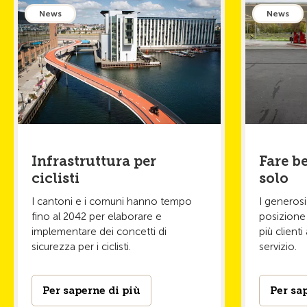
News
News
Infrastruttura per
Fare b
ciclisti
solo
I cantoni e i comuni hanno tempo
I generosi 
fino al 2042 per elaborare e
posizione 
implementare dei concetti di
più clienti
sicurezza per i ciclisti.
servizio.
Per saperne di più
Per sa