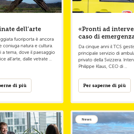
ate dell’arte
«Pronti ad interve
caso di emergenz
ggiata fuoriporta è ancora
se coniuga natura e cultura.
Da cinque anni il TCS gestis
ari a tema, dove il paesaggio
principale servizio di ambu
ce all’arte, dalle vetrate ...
privato della Svizzera. Inter
Philippe Klaus, CEO di ...
perne di più
Per saperne di più
News