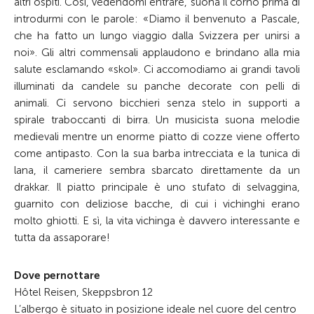
altri ospiti. Così, vedendomi entrare, suona il corno prima di
introdurmi con le parole: «Diamo il benvenuto a Pascale,
che ha fatto un lungo viaggio dalla Svizzera per unirsi a
noi». Gli altri commensali applaudono e brindano alla mia
salute esclamando «skol». Ci accomodiamo ai grandi tavoli
illuminati da candele su panche decorate con pelli di
animali. Ci servono bicchieri senza stelo in supporti a
spirale traboccanti di birra. Un musicista suona melodie
medievali mentre un enorme piatto di cozze viene offerto
come antipasto. Con la sua barba intrecciata e la tunica di
lana, il cameriere sembra sbarcato direttamente da un
drakkar. Il piatto principale è uno stufato di selvaggina,
guarnito con deliziose bacche, di cui i vichinghi erano
molto ghiotti. E sì, la vita vichinga è davvero interessante e
tutta da assaporare!
Dove pernottare
Hôtel Reisen, Skeppsbron 12
L’albergo è situato in posizione ideale nel cuore del centro