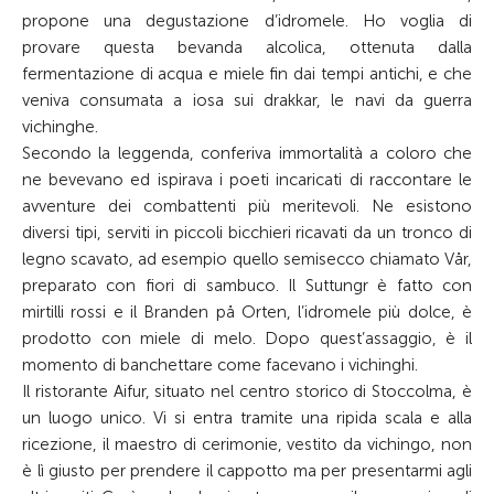
propone una degustazione d’idromele. Ho voglia di
provare questa bevanda alcolica, ottenuta dalla
fermentazione di acqua e miele fin dai tempi antichi, e che
veniva consumata a iosa sui drakkar, le navi da guerra
vichinghe.
Secondo la leggenda, conferiva immortalità a coloro che
ne bevevano ed ispirava i poeti incaricati di raccontare le
avventure dei combattenti più meritevoli. Ne esistono
diversi tipi, serviti in piccoli bicchieri ricavati da un tronco di
legno scavato, ad esempio quello semisecco chiamato Vår,
preparato con fiori di sambuco. Il Suttungr è fatto con
mirtilli rossi e il Branden på Orten, l’idromele più dolce, è
prodotto con miele di melo. Dopo quest’assaggio, è il
momento di banchettare come facevano i vichinghi.
Il ristorante Aifur, situato nel centro storico di Stoccolma, è
un luogo unico. Vi si entra tramite una ripida scala e alla
ricezione, il maestro di cerimonie, vestito da vichingo, non
è lì giusto per prendere il cappotto ma per presentarmi agli