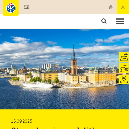
Diventare socio
Societariato & prestazioni
Prodotti
Corsi & controlli veicoli
Camping & viaggi
Test, sicurezza & salute
15.09.2025