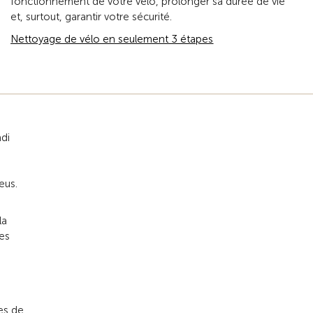
fonctionnement de votre vélo, prolonger sa durée de vie
et, surtout, garantir votre sécurité.
Nettoyage de vélo en seulement 3 étapes
ndi
eus.
la
es
es de