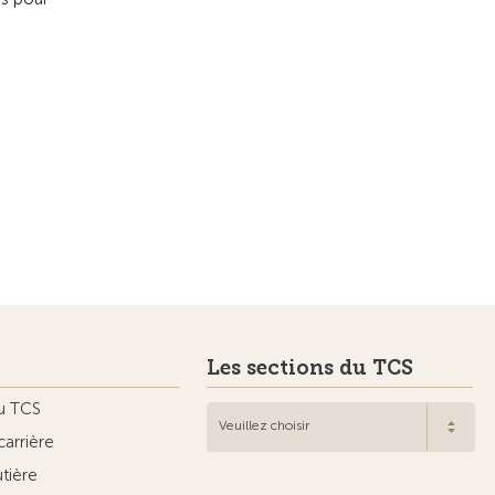
Les sections du TCS
u TCS
Veuillez choisir
carrière
utière