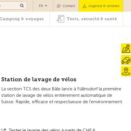
es
Camping & voyages
Tests, sécurité & santé
FR
Contact
Urgence & sinistres
Camping & voyages
Tests, sécurité & santé
Station de lavage de vélos
La section TCS des deux Bâle lance à Füllinsdorf la première
station de lavage de vélos entièrement automatique de
Suisse. Rapide, efficace et respectueuse de l'environnement.
Tester le lavage des vélos à partir de CHF 6.