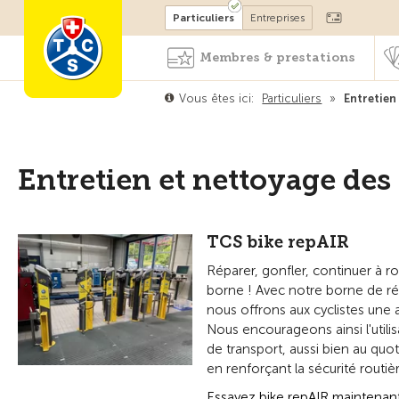
Devenir membre
Particuliers
Entreprises
Membres & prestations
Vous êtes ici:
Particuliers
»
Entretien
Entretien et nettoyage des
TCS bike repAIR
Réparer, gonfler, continuer à ro
borne ! Avec notre borne de ré
nous offrons aux cyclistes une a
Nous encourageons ainsi l'uti
de transport, aussi bien au quoti
en renforçant la sécurité routièr
Essayez bike repAIR maintenan