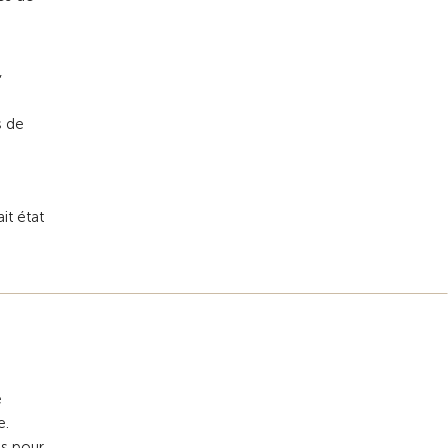
,
s de
it état
e
e.
es pour