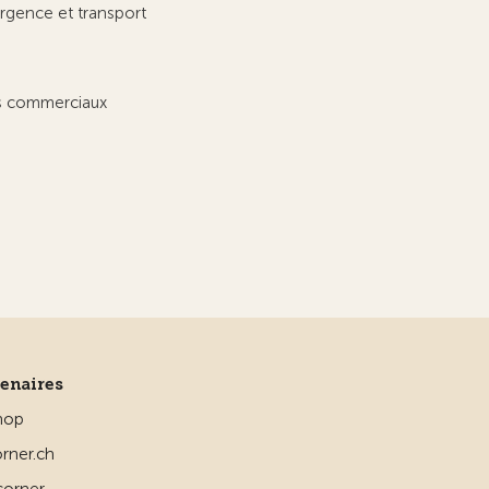
rgence et transport
ts commerciaux
tenaires
hop
rner.ch
corner