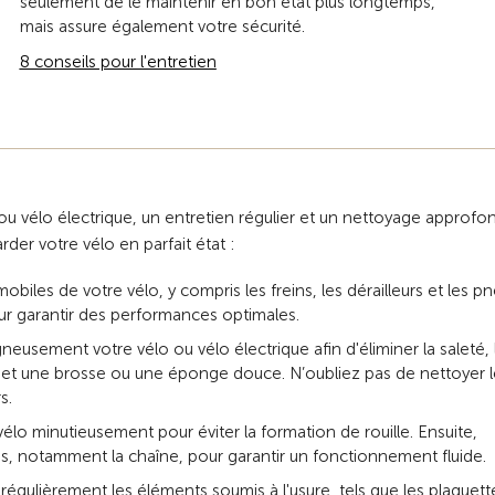
seulement de le maintenir en bon état plus longtemps,
mais assure également votre sécurité.
8 conseils pour l'entretien
ou vélo électrique, un entretien régulier et un nettoyage approfo
der votre vélo en parfait état :
obiles de votre vélo, y compris les freins, les dérailleurs et les pn
our garantir des performances optimales.
neusement votre vélo ou vélo électrique afin d'éliminer la saleté, 
e et une brosse ou une éponge douce. N’oubliez pas de nettoyer l
s.
vélo minutieusement pour éviter la formation de rouille. Ensuite,
les, notamment la chaîne, pour garantir un fonctionnement fluide.
égulièrement les éléments soumis à l'usure, tels que les plaquett