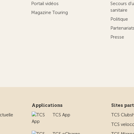
Portail vidéos
Secours d'u
sanitaire
Magazine Touring
Politique
Partenaria
Presse
Applications
Sites par
ctuelle
TCS App
TCS Clubs
TCS veloco
TCS eCharge
TCS Micro