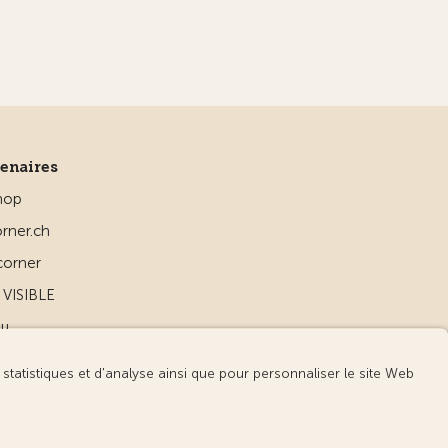
tenaires
hop
rner.ch
corner
VISIBLE
ou
d