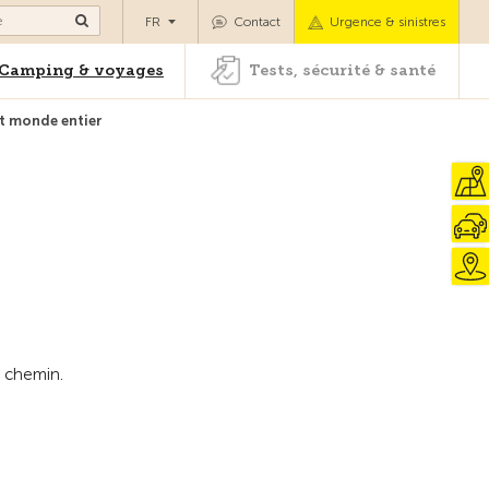
es
Camping & voyages
Tests, sécurité & santé
FR
Contact
Urgence & sinistres
Camping & voyages
Tests, sécurité & santé
et monde entier
Vers la vue d'ensemble
r chemin.