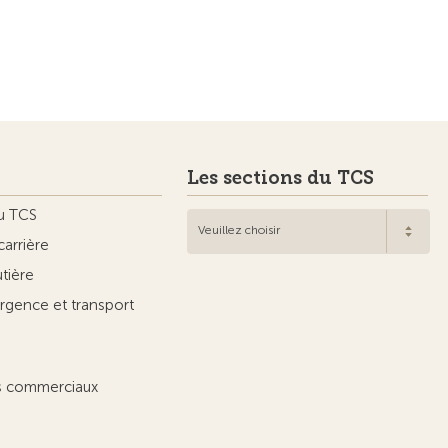
Les sections du TCS
u TCS
Veuillez choisir
carrière
utière
rgence et transport
ts commerciaux