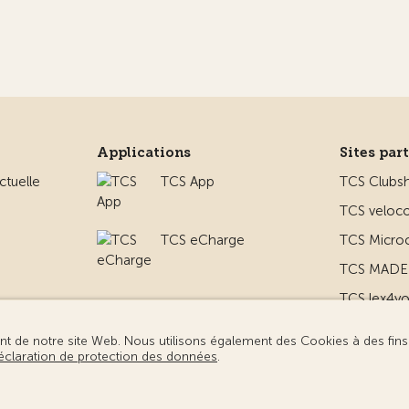
Applications
Sites par
ctuelle
TCS App
TCS Clubs
TCS veloco
TCS eCharge
TCS Micro
TCS MADE 
TCS lex4y
 le camping
TCS MyMe