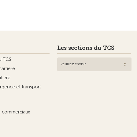
Les sections du TCS
u TCS
Veuillez choisir
carrière
utière
rgence et transport
ts commerciaux