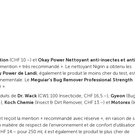
tion
(CHF 10.–) et
Okay Power Nettoyant anti-insectes et ant
 mention « très recommandé ». Le nettoyant Nigrin a obtenu les
 Power de Landi
, également le produit le moins cher du test, est
onnementale. Le
Meguiar's Bug Remover Professional Strength
 ».
oduits de
Dr. Wack
(CW1:100 Insecticide, CHF 16,5.–),
Gyeon
(Bug
–),
Koch Chemie
(Insect & Dirt Remover, CHF 13.–) et
Motorex
(
et reçoit la mention « recommandé avec réserve », en raison de 
 matière de respect de l'environnement et de confort d'utilisation,
HF 14.– pour 250 ml, il est également le produit le plus cher de