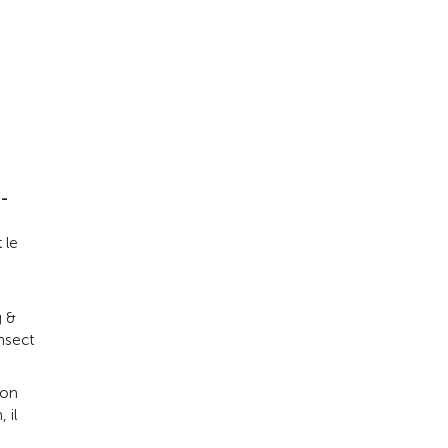
i-
 le
 &
Insect
son
 il