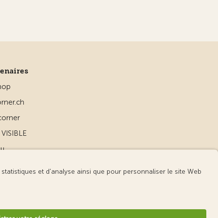
tenaires
hop
rner.ch
corner
VISIBLE
ou
d