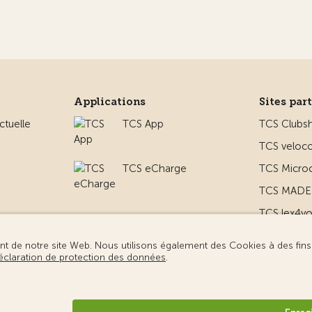
Applications
Sites par
ctuelle
TCS App
TCS Clubs
TCS veloco
TCS eCharge
TCS Micro
TCS MADE 
TCS lex4y
 le camping
TCS MyMe