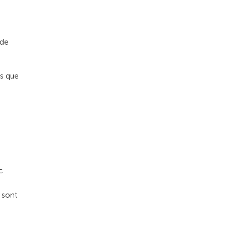
Vers la vue d'ensemble
 de
is que
c
 sont