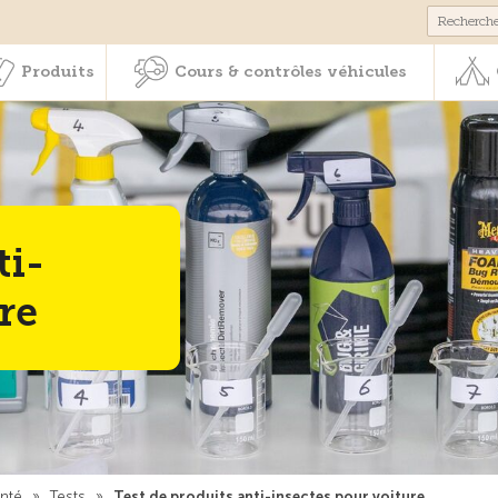
Membres & prestations
Produits
Cours & contrôles véhicul
Produits
Cours & contrôles véhicules
ti-
re
anté
»
Tests
»
Test de produits anti-insectes pour voiture