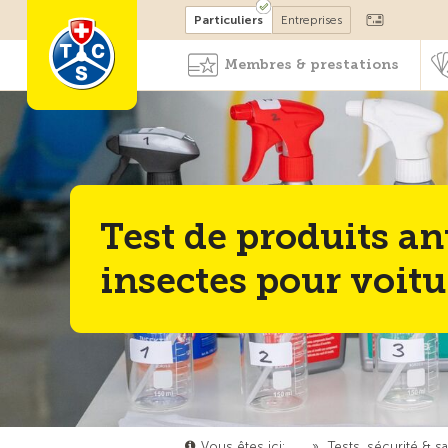
Devenir membre
Particuliers
Entreprises
Membres & prestations
Test de produits an
insectes pour voitu
Vous êtes ici:
…
»
Tests, sécurité & s