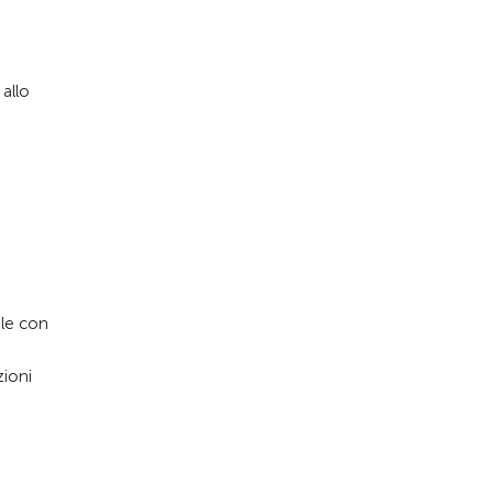
Alla pagina iniziale
 allo
ile con
zioni