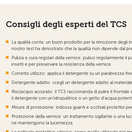
Consigli degli esperti del TCS
La qualità conta: un buon prodotto per la rimozione degli ins
nostro test ha dimostrato che la qualità non dipende dal pr
Pulizia e cura regolari della vernice: pulisci regolarmente il 
insetti e per preservare la resistenza della vernice.
Corretto utilizzo: applica il detergente su un parabrezza fre
Detergente adatto: scegli un detergente adatto al materiale 
Risciacquo accurato: il TCS raccomanda di pulire il frontale
il detergente con un’idropulitrice o un getto d’acqua pot
Misure di protezione: indossa guanti e occhiali protettivi per e
Protezione della vernice: un trattamento sigillante o una l
ne mantengono la lucentezza.
Le pellicole protettive adesive, come quelle utilizzate nel m