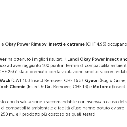
) e
Okay Power Rimuovi insetti e catrame
(CHF 4.95) occupano
ver
ha ottenuto i migliori risultati. Il
Landi Okay Power Insect an
co ad aver raggiunto 100 punti in termini di compatibilità ambient
CHF 25) è stato premiato con la valutazione «molto raccomandabi
 Wack
(CW1:100 Insect Remover, CHF 16.5),
Gyeon
(Bug & Grime
Koch Chemie
(Insect & Dirt Remover, CHF 13) e
Motorex
(Insect
 posto con la valutazione «raccomandabile con riserva» a causa del 
 di compatibilità ambientale e facilità d’uso hanno potuto evitare
50 ml, è il prodotto più costoso tra quelli testati.