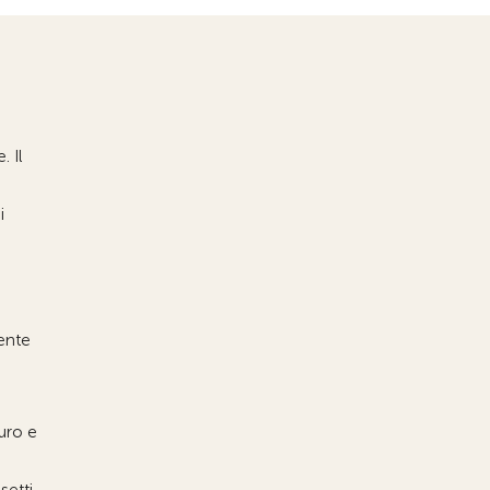
 Il
i
mente
uro e
setti