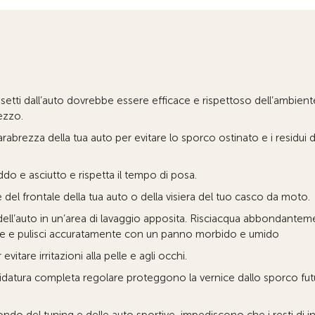
etti dall’auto dovrebbe essere efficace e rispettoso dell’ambiente.
ezzo.
parabrezza della tua auto per evitare lo sporco ostinato e i residui d
ddo e asciutto e rispetta il tempo di posa.
del frontale della tua auto o della visiera del tuo casco da moto.
 dell’auto in un’area di lavaggio apposita. Risciacqua abbondante
ente e pulisci accuratamente con un panno morbido e umido
vitare irritazioni alla pelle e agli occhi.
ucidatura completa regolare proteggono la vernice dallo sporco fut
ondo del tuning e delle auto sportive, impediscono che i resti di in