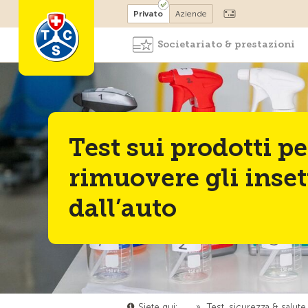
Diventare socio
Privato
Aziende
Societariato & prestazioni
Test sui prodotti pe
rimuovere gli inset
dall’auto
Siete qui:
…
»
Test, sicurezza & salute