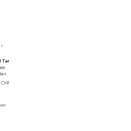
 i
d Tar
ale.
le».
, CHF
suo