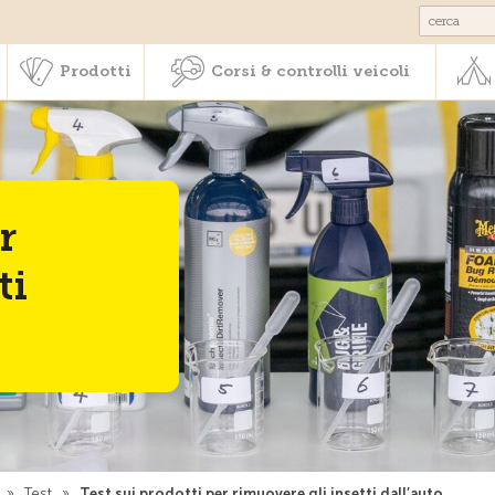
Societariato & prestazioni
Prodotti
Corsi & controlli veic
Prodotti
Corsi & controlli veicoli
r
ti
»
Test
»
Test sui prodotti per rimuovere gli insetti dall’auto