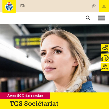
Devenir membre
Membres & prestations
Produits
Cours & contrôles véhicules
Camping & voyages
Tests, sécurité & santé
Avec 50% de remise
TCS Sociétariat