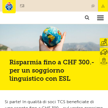
Diventare socio
Societariato & prestazioni
Prodotti
Corsi & controlli veicoli
Camping & viaggi
Test, sicurezza & salute
Risparmia fino a CHF 300.-
per un soggiorno
linguistico con ESL
Si parte! In qualità di soci TCS beneficiate di