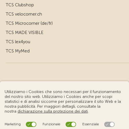
TCS Clubshop
TCS velocorner.ch
TCS Microcorner (de/fr)
TCS MADE VISIBLE
TCS lex4you
TCS MyMed
© Touring Club Svizzero
Condizioni d'uso – Informazioni giuridiche