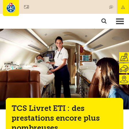
Devenir membre
Membres & prestations
Produits
Cours & contrôles véhicules
Camping & voyages
Tests, sécurité & santé
TCS Livret ETI : des
prestations encore plus
nombreuses.