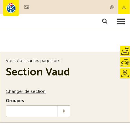
Devenir membre
Membres & prestations
Produits
Cours & contrôles véhicules
Camping & voyages
Tests, sécurité & santé
Vous êtes sur les pages de :
Section Vaud
Changer de section
Groupes