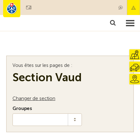
Devenir membre
Membres & prestations
Produits
Cours & contrôles véhicules
Camping & voyages
Tests, sécurité & santé
Vous êtes sur les pages de :
Section Vaud
Changer de section
Groupes