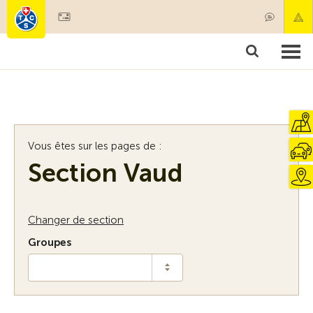
Devenir membre
Membres & prestations
Produits
Cours & contrôles véhicules
Camping & voyages
Tests, sécurité & santé
Vous êtes sur les pages de :
Section Vaud
Changer de section
Groupes