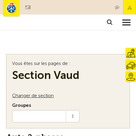
Devenir membre
Membres & prestations
Produits
Cours & contrôles véhicules
Camping & voyages
Tests, sécurité & santé
Vous êtes sur les pages de :
Section Vaud
Changer de section
Groupes