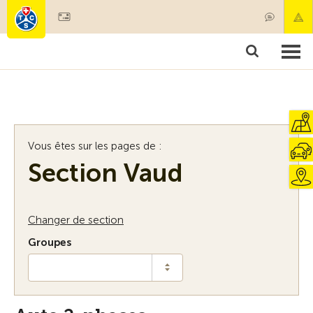
Devenir membre
Membres & prestations
Produits
Cours & contrôles véhicules
Camping & voyages
Tests, sécurité & santé
Vous êtes sur les pages de :
Section Vaud
Changer de section
Groupes