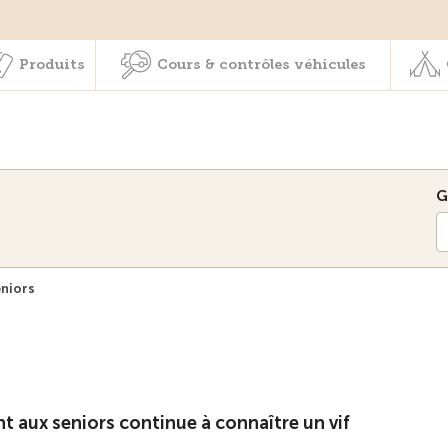
Membres & prestations
Produits
Cours & contrôles véhicul
Produits
Cours & contrôles véhicules
G
niors
t aux seniors continue à connaître un vif