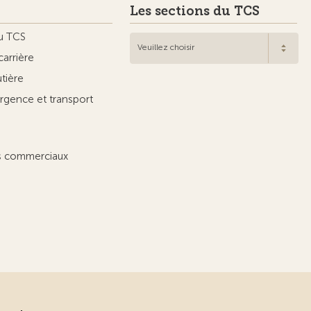
Les sections du TCS
u TCS
Veuillez choisir
carrière
utière
rgence et transport
ts commerciaux