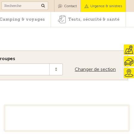
es
Camping & voyages
Tests, sécurité & santé
Contact
Urgence & sinistres
Camping & voyages
Tests, sécurité & santé
roupes
Changer de section
Vers la vue d'ensemble