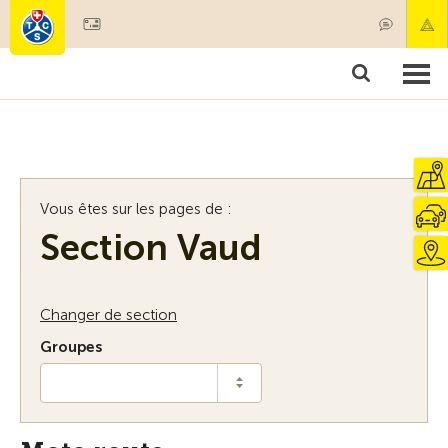
Devenir membre
Membres & prestations
Produits
Cours & contrôles véhicules
Camping & voyages
Tests, sécurité & santé
Vous êtes sur les pages de :
Section Vaud
Changer de section
Groupes