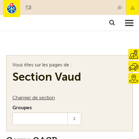
Devenir membre
Membres & prestations
Produits
Cours & contrôles véhicules
Camping & voyages
Tests, sécurité & santé
Vous êtes sur les pages de :
Section Vaud
Changer de section
Groupes