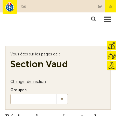
Devenir membre
Membres & prestations
Produits
Cours & contrôles véhicules
Camping & voyages
Tests, sécurité & santé
Vous êtes sur les pages de :
Section Vaud
Changer de section
Groupes