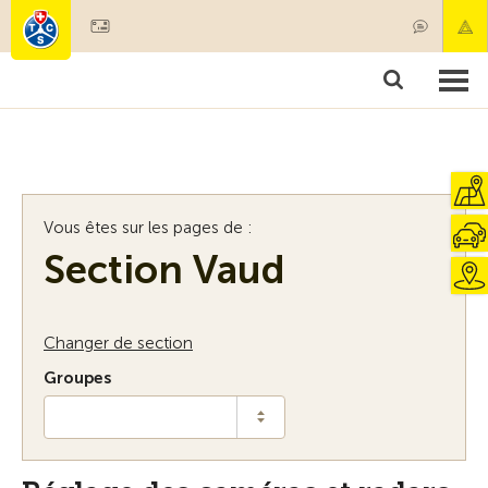
Devenir membre
Membres & prestations
Produits
Cours & contrôles véhicules
Camping & voyages
Tests, sécurité & santé
Vous êtes sur les pages de :
Section Vaud
Changer de section
Groupes