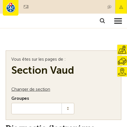
Devenir membre
Membres & prestations
Produits
Cours & contrôles véhicules
Camping & voyages
Tests, sécurité & santé
Vous êtes sur les pages de :
Section Vaud
Changer de section
Groupes