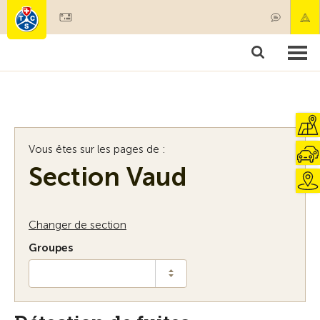
Devenir membre
Membres & prestations
Produits
Cours & contrôles véhicules
Camping & voyages
Tests, sécurité & santé
Vous êtes sur les pages de :
Section Vaud
Changer de section
Groupes