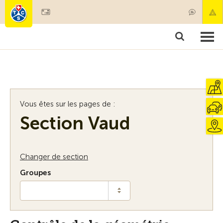
Devenir membre
Membres & prestations
Produits
Cours & contrôles véhicules
Camping & voyages
Tests, sécurité & santé
Vous êtes sur les pages de :
Section Vaud
Changer de section
Groupes