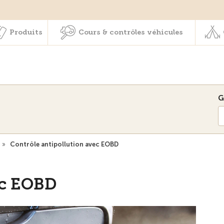
Membres & prestations
Produits
Cours & contrôles véhicul
Produits
Cours & contrôles véhicules
G
»
Contrôle antipollution avec EOBD
ec EOBD