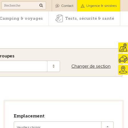
es
Camping & voyages
Tests, sécurité & santé
Contact
Urgence & sinistres
Camping & voyages
Tests, sécurité & santé
roupes
Changer de section
Vers la vue d'ensemble
Emplacement
Veuillez choisir