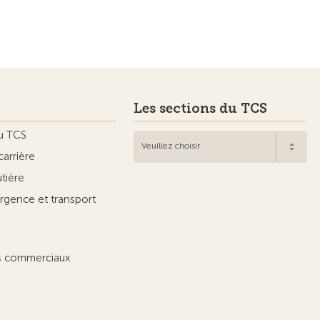
Les sections du TCS
u TCS
Veuillez choisir
carrière
utière
rgence et transport
ts commerciaux