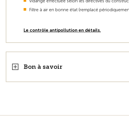
Vidange effectuée selon les directives du construc
Filtre à air en bonne état (remplacé périodiquemen
Le contrôle antipollution en détails.
Bon à savoir