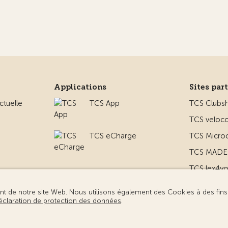
Applications
Sites par
ctuelle
TCS App
TCS Clubs
TCS veloco
TCS eCharge
TCS Micro
TCS MADE 
TCS lex4y
 le camping
TCS MyMe