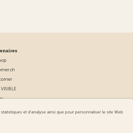
tenaires
hop
rner.ch
corner
VISIBLE
ou
d