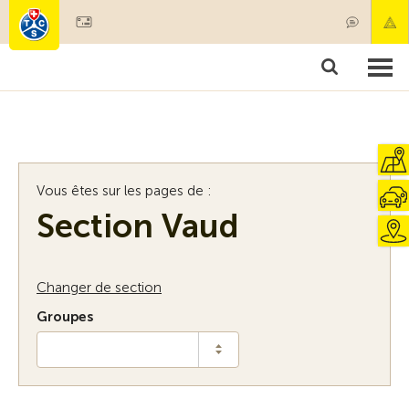
Devenir membre
Membres & prestations
Produits
Cours & contrôles véhicules
Camping & voyages
Tests, sécurité & santé
Vous êtes sur les pages de :
Section Vaud
Changer de section
Groupes