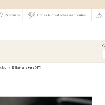
Membres & prestations
Produits
Cours & contrôles véhicul
Produits
Cours & contrôles véhicules
C
cules
»
E-Batterie test (HT)