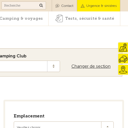
es
Camping & voyages
Tests, sécurité & santé
Contact
Urgence & sinistres
Camping & voyages
Tests, sécurité & santé
amping Club
Changer de section
Emplacement
Veuillez choisir