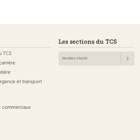
Les sections du TCS
u TCS
Veuillez choisir
carrière
utière
rgence et transport
ts commerciaux