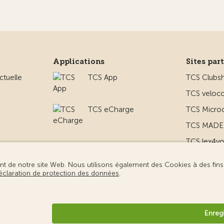
Applications
Sites par
ctuelle
TCS App
TCS Clubs
TCS veloco
TCS eCharge
TCS Micro
TCS MADE 
TCS lex4y
 le camping
TCS MyMe
ridiques
Protection des données
Gestion des cookies