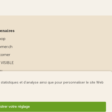
tenaires
hop
rner.ch
corner
VISIBLE
ou
d
v3.55 / Production publish 2