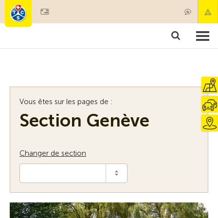
Devenir membre
Membres & prestations
Produits
Cours & contrôles véhicules
Camping & voyages
Tests, sécurité & santé
Vous êtes sur les pages de :
Section Genève
Changer de section