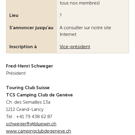
tous nos membres)
Lieu
?
S’annoncer jusqu’au
A consulter sur notre site
Internet
Inscription à
Vice-président
Fred-Henri Schweger
Président
Touring Club Suisse
TCS Camping Club de Genève
Ch. des Semailles 13a
1212 Grand-Lancy
Tel : +41 79 438 62 87
schw
g
rfh
bl
w
n
ch
www.campingclubdegeneve.ch