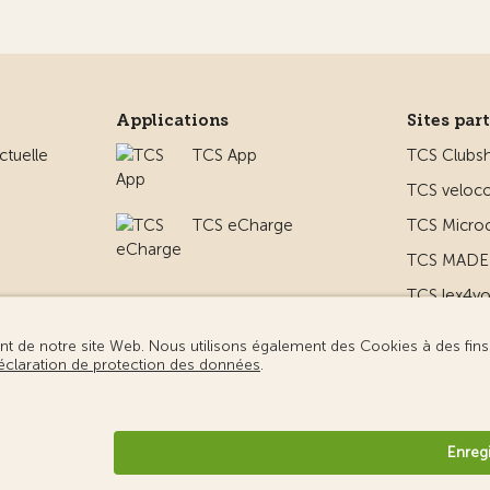
Applications
Sites par
ctuelle
TCS App
TCS Clubs
TCS veloco
TCS eCharge
TCS Micro
TCS MADE 
TCS lex4y
 le camping
TCS MyMe
ridiques
Protection des données
Gestion des cookies