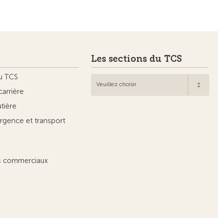
Les sections du TCS
u TCS
Veuillez choisir
carrière
utière
rgence et transport
ts commerciaux