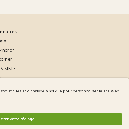
tenaires
hop
rner.ch
corner
VISIBLE
ou
d
v3.55 / Production publish 2