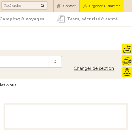
es
Camping & voyages
Tests, sécurité & santé
Contact
Urgence & sinistres
Camping & voyages
Tests, sécurité & santé
Changer de section
ndez-vous