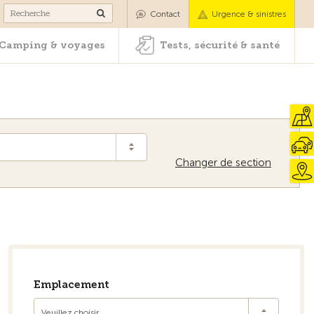
es
Camping & voyages
Tests, sécurité & santé
Contact
Urgence & sinistres
Camping & voyages
Tests, sécurité & santé
Changer de section
Emplacement
Veuillez choisir