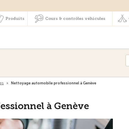
Membres & prestations
Produits
Cours & contrôles véhicul
Produits
Cours & contrôles véhicules
es
»
Nettoyage automobile professionnel à Genève
fessionnel à Genève