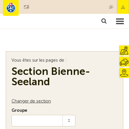
Devenir membre
Membres & prestations
Produits
Cours & contrôles véhicules
Camping & voyages
Tests, sécurité & santé
Vous êtes sur les pages de :
Section Bienne-
Seeland
Changer de section
Groupe