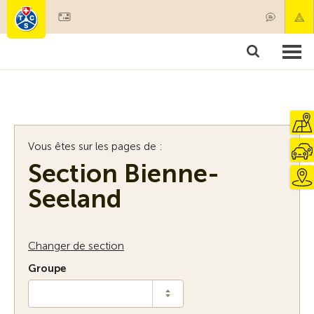
Devenir membre
Membres & prestations
Produits
Cours & contrôles véhicules
Camping & voyages
Tests, sécurité & santé
Vous êtes sur les pages de :
Section Bienne-
Seeland
Changer de section
Groupe