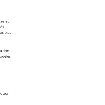
ces et
tés
os plus
guidon
modèles
moteur