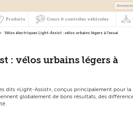
Membres & prestations
Produits
Cours & contrôles véhicul
Produits
Cours & contrôles véhicules
»
Vélos électriques Light-Assist : vélos urbains légers à l’essai
t : vélos urbains légers à
es dits «Light-Assist», conçus principalement pour la
tiennent globalement de bons résultats, des différenc
té.