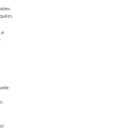
lides.
rquées.
 Le
e
selle
en
st