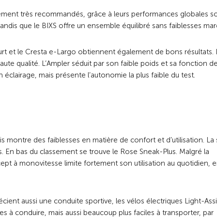
ement très recommandés, grâce à leurs performances globales so
 tandis que le BIXS offre un ensemble équilibré sans faiblesses ma
urt et le Cresta e-Largo obtiennent également de bons résultats.
te qualité. L’Ampler séduit par son faible poids et sa fonction d
clairage, mais présente l’autonomie la plus faible du test.
 montre des faiblesses en matière de confort et d’utilisation. La 
s. En bas du classement se trouve le Rose Sneak-Plus. Malgré la
cept à monovitesse limite fortement son utilisation au quotidien, 
écient aussi une conduite sportive, les vélos électriques Light-Assi
 à conduire, mais aussi beaucoup plus faciles à transporter, par