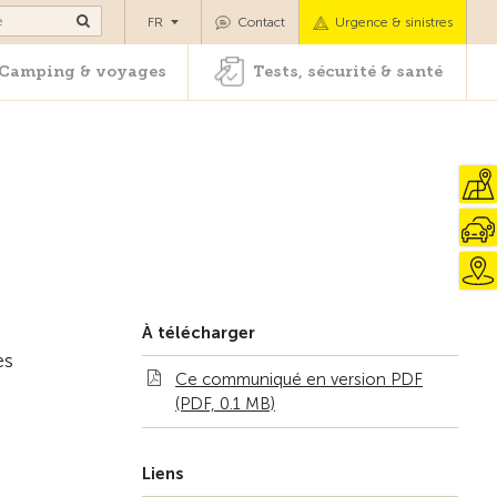
es
Camping & voyages
Tests, sécurité & santé
FR
Contact
Urgence & sinistres
Camping & voyages
Tests, sécurité & santé
À télécharger
es
Ce communiqué en version PDF
(PDF, 0.1 MB)
Liens