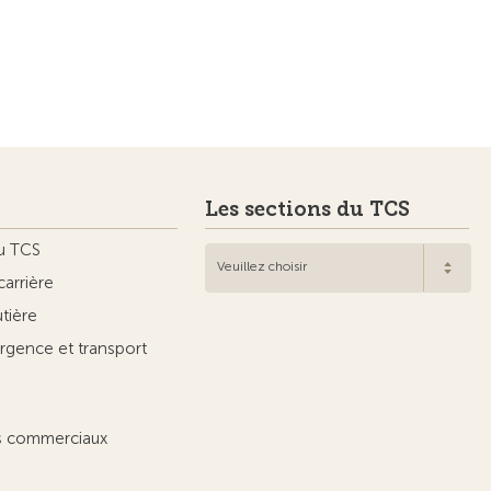
Les sections du TCS
u TCS
Veuillez choisir
carrière
utière
rgence et transport
ts commerciaux