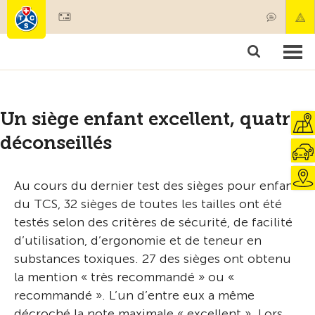
Devenir membre
Membres & prestations
Produits
Cours & contrôles véhicules
Camping & voyages
Tests, sécurité & santé
Un siège enfant excellent, quatre
déconseillés
Au cours du dernier test des sièges pour enfant
du TCS, 32 sièges de toutes les tailles ont été
testés selon des critères de sécurité, de facilité
d’utilisation, d’ergonomie et de teneur en
substances toxiques. 27 des sièges ont obtenu
la mention « très recommandé » ou «
recommandé ». L’un d’entre eux a même
décroché la note maximale « excellent ». Lors