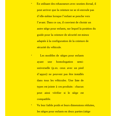
·
En utilisant des rehausseurs avec soutien dorsal, il
peut arriver que la ceinture ne se ré-enroule pas
d’elle-même lorsque l’enfant se penche vers
l’avant. Dans ce cas, il convient de choisir un
autre siège pour enfants, sur lequel la position du
guide pour la ceinture de sécurité est mieux
adaptée à la configuration de la ceinture de
sécurité du véhicule.
·
Les modèles de sièges pour enfants
ayant une homologation semi-
universelle (p.ex. ceux avec un pied
d’appui) ne peuvent pas être installés
dans tous les véhicules. Une liste de
types est jointe à ces produits : chacun
peut ainsi vérifier si le siège est
compatible.
·
Vu leur faible poids et leurs dimensions réduites,
les sièges pour enfants en deux parties (siège