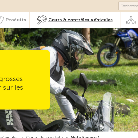
Membres & prestations
Produits
Cours & contrôles véhicul
Produits
Cours & contrôles véhicules
 grosses
 sur les
 véhicules
»
Cours de conduite
»
Moto Enduro 1