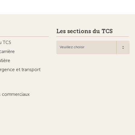
Les sections du TCS
u TCS
Veuillez choisir
carrière
utière
rgence et transport
ts commerciaux