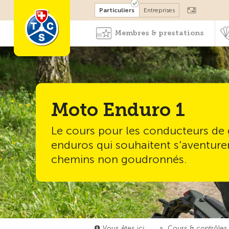
Devenir membre
Particuliers
Entreprises
Membres & prestations
Moto Enduro 1
Le cours pour les conducteurs de
enduros qui souhaitent s'aventurer
chemins non goudronnés.
Vous êtes ici:
…
»
Cours & contrôles