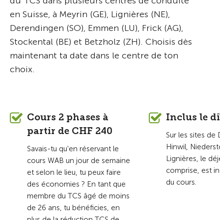
du TCS dans plusieurs centres de conduite
en Suisse, à Meyrin (GE), Lignières (NE),
Derendingen (SO), Emmen (LU), Frick (AG),
Stockental (BE) et Betzholz (ZH). Choisis dès
maintenant ta date dans le centre de ton
choix.
Cours 2 phases à
Inclus le d
partir de CHF 240
Sur les sites d
Hinwil, Nieders
Savais-tu qu'en réservant le
Lignières, le dé
cours WAB un jour de semaine
comprise, est in
et selon le lieu, tu peux faire
du cours.
des économies ? En tant que
membre du TCS âgé de moins
de 26 ans, tu bénéficies, en
plus de la réduction TCS de