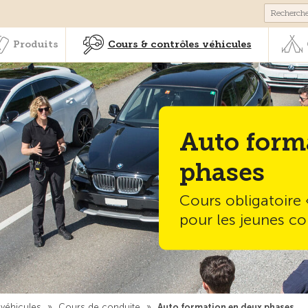
Membres & prestations
Produits
Cours & contrôles véhicul
Produits
Cours & contrôles véhicules
Auto form
phases
Cours obligatoire
pour les jeunes c
 véhicules
»
Cours de conduite
»
Auto formation en deux phases