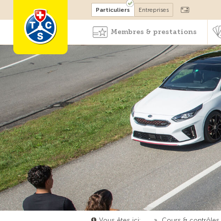
Devenir membre
Particuliers
Entreprises
Membres & prestations
Vous êtes ici:
…
»
Cours & contrôles