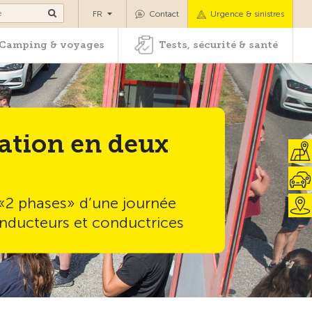
es
Camping & voyages
Tests, sécurité & santé
FR
Contact
Urgence & sinistres
Camping & voyages
Tests, sécurité & santé
ation en deux
 «2 phases» d’une journée
onducteurs et conductrices