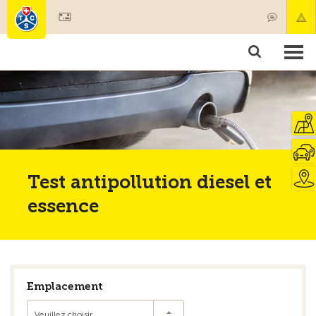
Devenir membre
Membres & prestations
Produits
Cours & contrôles véhicules
Camping & voyages
Tests, sécurité & santé
Test antipollution diesel et
essence
Emplacement
Veuillez choisir