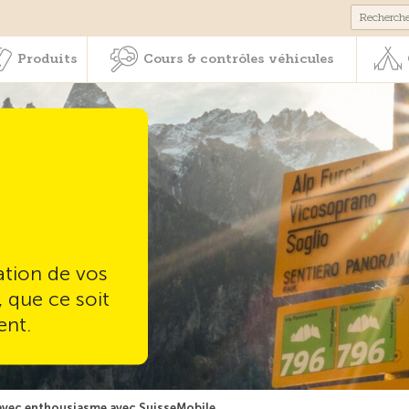
Membres & prestations
Produits
Cours & contrôles véhicul
Produits
Cours & contrôles véhicules
ation de vos
, que ce soit
ent.
avec enthousiasme avec SuisseMobile