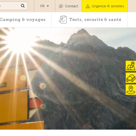
es
Camping & voyages
Tests, sécurité & santé
FR
Contact
Urgence & sinistres
Camping & voyages
Tests, sécurité & santé