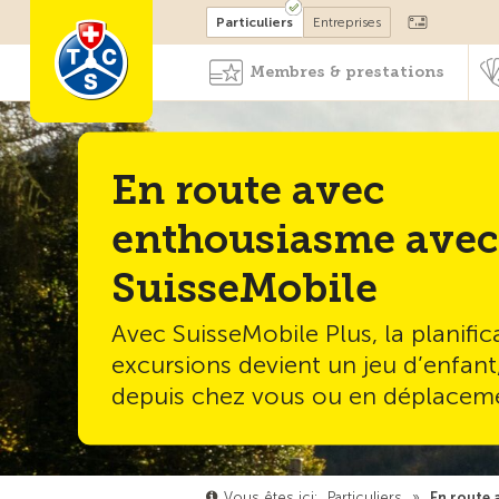
Devenir membre
Particuliers
Entreprises
Membres & prestations
En route avec
enthousiasme avec
SuisseMobile
Avec SuisseMobile Plus, la planific
excursions devient un jeu d’enfant
depuis chez vous ou en déplacem
Vous êtes ici:
Particuliers
»
En route 