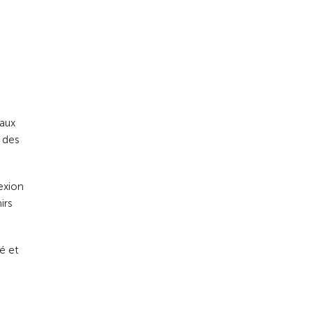
eaux
t des
nexion
irs
é et