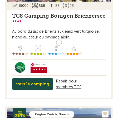
15000
568
88
23
TCS Camping Bönigen Brienzersee
Au bord du lac de Brienz aux eaux vert turquoise,
niché au cœur du paysage alpin.
Rabais pour
vers le camping
membres TCS
Région Zurich, Flaach