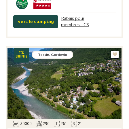
Rabais pour
vers le camping
membres TCS
Tessin, Gordevio
30000
290
261
21