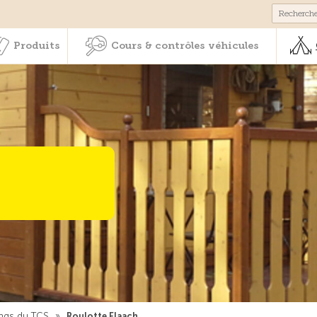
Membres & prestations
Produits
Cours & contrôles véhicul
Produits
Cours & contrôles véhicules
ngs du TCS
»
Roulotte Flaach