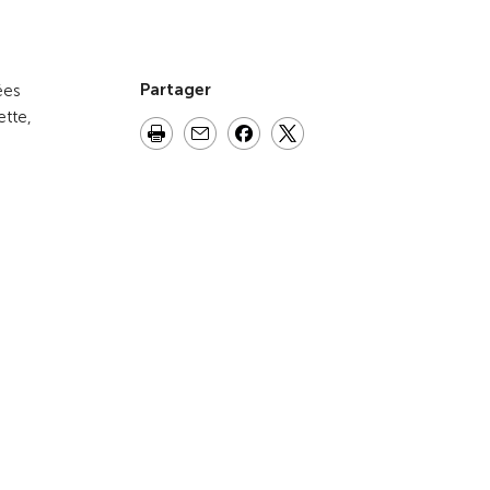
Vers la vue d'ensemble
Partager
ées
ette,