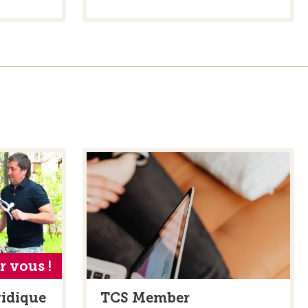
r vous !
ridique
TCS Member