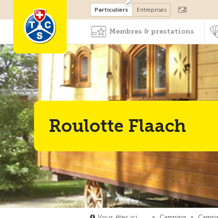
Devenir membre
Particuliers
Entreprises
Membres & prestations
Roulotte Flaach
Vous êtes ici:
…
»
Camping
»
Campi