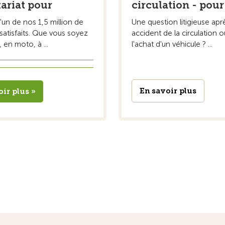
tariat pour
circulation - pour
un de nos 1,5 million de
Une question litigieuse apr
atisfaits. Que vous soyez
accident de la circulation o
, en moto, à ...
l'achat d'un véhicule ? ...
En savoir plus
oir plus »