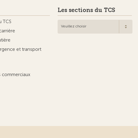
Les sections du TCS
u TCS
Veuillez choisir
carrière
utière
rgence et transport
ts commerciaux