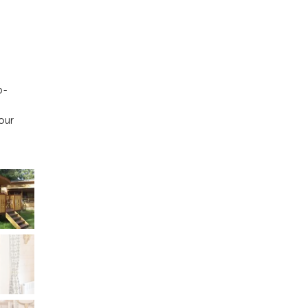
p-
our